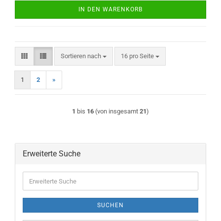
IN DEN WARENKORB
Sortieren nach
pro Seite
Sortieren nach
16 pro Seite
1
2
»
1
bis
16
(von insgesamt
21
)
Erweiterte Suche
Erweiterte
Suche
SUCHEN