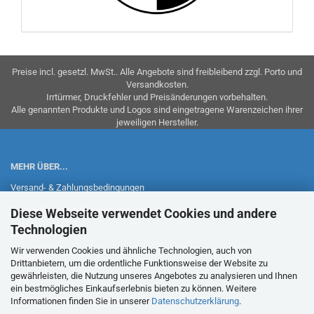
Preise incl. gesetzl. MwSt.. Alle Angebote sind freibleibend zzgl. Porto und
Versandkosten.
Irrtürmer, Druckfehler und Preisänderungen vorbehalten.
Alle genannten Produkte und Logos sind eingetragene Warenzeichen ihrer
jeweiligen Hersteller.
MEHR ÜBER...
Versand- & Zahlungsbedingungen
Widerrufsrecht & Widerrufsformular
Diese Webseite verwendet Cookies und andere
Technologien
Impressum
Wir verwenden Cookies und ähnliche Technologien, auch von
Sitemap
Drittanbietern, um die ordentliche Funktionsweise der Website zu
gewährleisten, die Nutzung unseres Angebotes zu analysieren und Ihnen
AGB
ein bestmögliches Einkaufserlebnis bieten zu können. Weitere
Informationen finden Sie in unserer
Datenschutzerklärung
.
Privatsphäre und Datenschutz