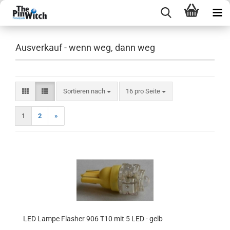
Ausverkauf - wenn weg, dann weg
Sortieren nach
pro Seite
Sortieren nach
16 pro Seite
1
2
»
LED Lampe Flasher 906 T10 mit 5 LED - gelb