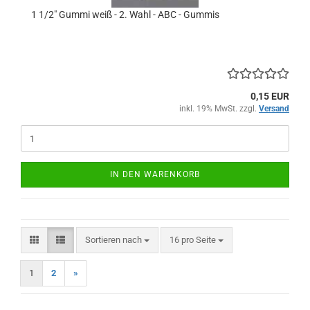
1 1/2" Gummi weiß - 2. Wahl - ABC - Gummis
0,15 EUR
inkl. 19% MwSt. zzgl.
Versand
IN DEN WARENKORB
Sortieren nach
pro Seite
Sortieren nach
16 pro Seite
1
2
»