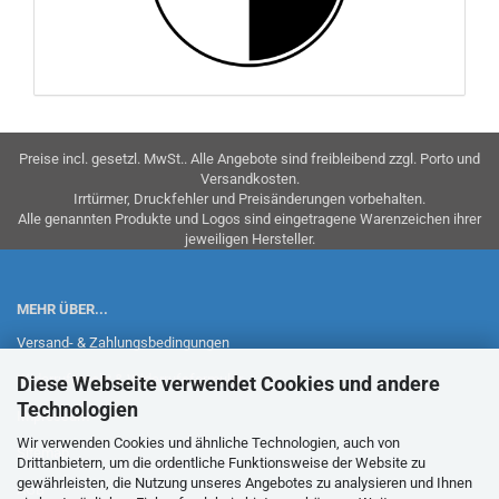
Preise incl. gesetzl. MwSt.. Alle Angebote sind freibleibend zzgl. Porto und
Versandkosten.
Irrtürmer, Druckfehler und Preisänderungen vorbehalten.
Alle genannten Produkte und Logos sind eingetragene Warenzeichen ihrer
jeweiligen Hersteller.
MEHR ÜBER...
Versand- & Zahlungsbedingungen
Widerrufsrecht & Widerrufsformular
Diese Webseite verwendet Cookies und andere
Technologien
Impressum
Wir verwenden Cookies und ähnliche Technologien, auch von
Sitemap
Drittanbietern, um die ordentliche Funktionsweise der Website zu
gewährleisten, die Nutzung unseres Angebotes zu analysieren und Ihnen
AGB