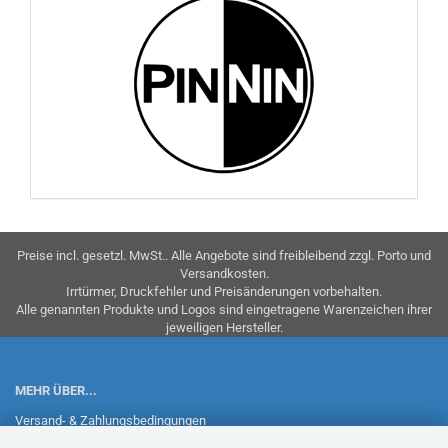
Preise incl. gesetzl. MwSt.. Alle Angebote sind freibleibend zzgl. Porto und
Versandkosten.
Irrtürmer, Druckfehler und Preisänderungen vorbehalten.
Alle genannten Produkte und Logos sind eingetragene Warenzeichen ihrer
jeweiligen Hersteller.
MEHR ÜBER...
Versand- & Zahlungsbedingungen