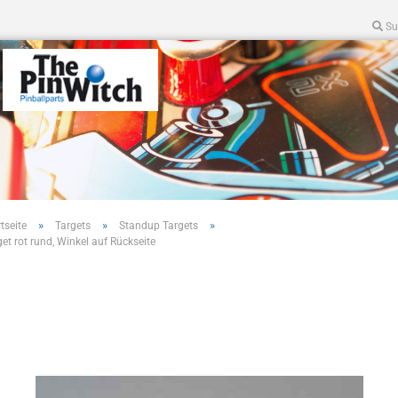
Su
»
»
»
tseite
Targets
Standup Targets
get rot rund, Winkel auf Rückseite