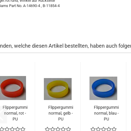
get rot rund, Winkel auf Rückseite
liams Part No. A-14690-4 , B-11854-4
nden, welche diesen Artikel bestellten, haben auch folgen
Flippergummi
Flippergummi
Flippergummi
normal, rot -
normal, gelb -
normal, blau -
PU
PU
PU