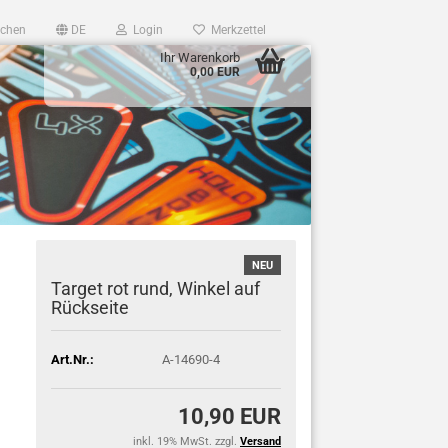
chen
DE
Login
Merkzettel
Ihr Warenkorb
0,00 EUR
NEU
Target rot rund, Winkel auf
Rückseite
Art.Nr.:
A-14690-4
10,90 EUR
inkl. 19% MwSt. zzgl.
Versand