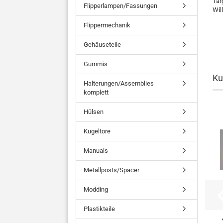
Tar
Flipperlampen/Fassungen
Wil
Flippermechanik
Gehäuseteile
Gummis
Ku
Halterungen/Assemblies
komplett
Hülsen
Kugeltore
Manuals
Metallposts/Spacer
Modding
Plastikteile