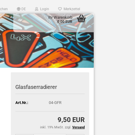
chen
DE
Login
Merkzettel
Ihr Warenkorb
0,00 EUR
Glasfaserradierer
Art.Nr.:
04-GFR
9,50 EUR
inkl. 19% MwSt. zzgl.
Versand