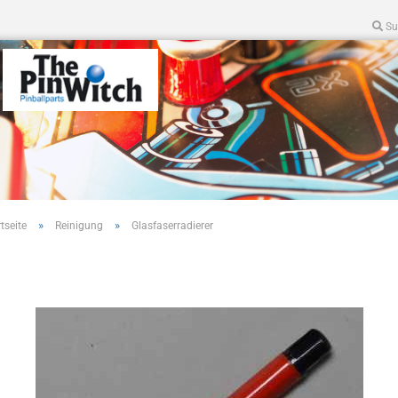
Su
»
»
tseite
Reinigung
Glasfaserradierer