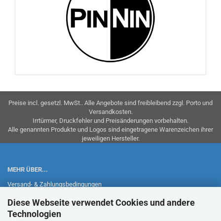
Preise incl. gesetzl. MwSt.. Alle Angebote sind freibleibend zzgl. Porto und
Versandkosten.
Irrtürmer, Druckfehler und Preisänderungen vorbehalten.
Alle genannten Produkte und Logos sind eingetragene Warenzeichen ihrer
jeweiligen Hersteller.
MEHR ÜBER...
Versand- & Zahlungsbedingungen
Widerrufsrecht & Widerrufsformular
Diese Webseite verwendet Cookies und andere
Technologien
Impressum