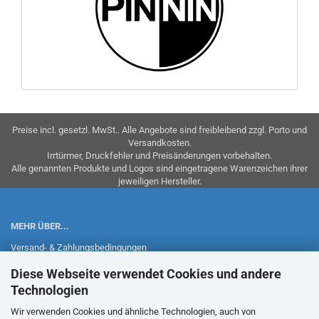
Preise incl. gesetzl. MwSt.. Alle Angebote sind freibleibend zzgl. Porto und
Versandkosten.
Irrtürmer, Druckfehler und Preisänderungen vorbehalten.
Alle genannten Produkte und Logos sind eingetragene Warenzeichen ihrer
jeweiligen Hersteller.
MEHR ÜBER...
Versand- & Zahlungsbedingungen
Widerrufsrecht & Widerrufsformular
Diese Webseite verwendet Cookies und andere
Technologien
Impressum
Wir verwenden Cookies und ähnliche Technologien, auch von
Sitemap