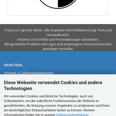
Preise incl. gesetzl. MwSt.. Alle Angebote sind freibleibend zzgl. Porto und
Versandkosten.
Irrtürmer, Druckfehler und Preisänderungen vorbehalten.
Alle genannten Produkte und Logos sind eingetragene Warenzeichen ihrer
jeweiligen Hersteller.
MEHR ÜBER...
Versand- & Zahlungsbedingungen
Widerrufsrecht & Widerrufsformular
Diese Webseite verwendet Cookies und andere
Technologien
Impressum
Wir verwenden Cookies und ähnliche Technologien, auch von
Sitemap
Drittanbietern, um die ordentliche Funktionsweise der Website zu
gewährleisten, die Nutzung unseres Angebotes zu analysieren und Ihnen
AGB
ein bestmögliches Einkaufserlebnis bieten zu können. Weitere
Informationen finden Sie in unserer
Datenschutzerklärung
.
Privatsphäre und Datenschutz