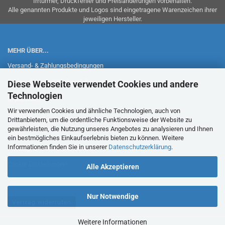
Irrtürmer, Druckfehler und Preisänderungen vorbehalten.
Alle genannten Produkte und Logos sind eingetragene Warenzeichen ihrer
jeweiligen Hersteller.
MEHR ÜBER...
Versand- & Zahlungsbedingungen
Widerrufsrecht & Widerrufsformular
Diese Webseite verwendet Cookies und andere
Technologien
Impressum
Wir verwenden Cookies und ähnliche Technologien, auch von
Sitemap
Drittanbietern, um die ordentliche Funktionsweise der Website zu
gewährleisten, die Nutzung unseres Angebotes zu analysieren und Ihnen
AGB
ein bestmögliches Einkaufserlebnis bieten zu können. Weitere
Informationen finden Sie in unserer
Datenschutzerklärung
.
Privatsphäre und Datenschutz
Cookie Einstellungen
Alle Akzeptieren
Nur Notwendige
Vertrag widerrufen
Weitere Informationen