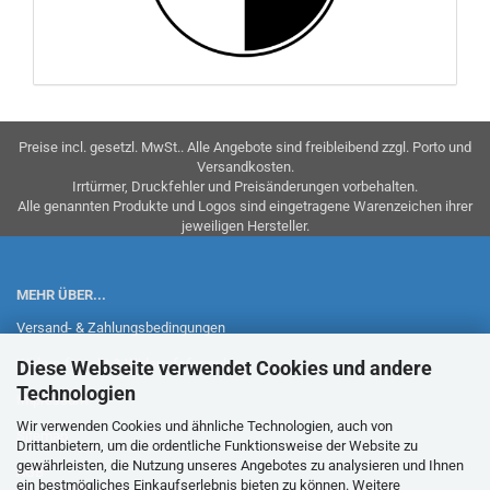
Preise incl. gesetzl. MwSt.. Alle Angebote sind freibleibend zzgl. Porto und
Versandkosten.
Irrtürmer, Druckfehler und Preisänderungen vorbehalten.
Alle genannten Produkte und Logos sind eingetragene Warenzeichen ihrer
jeweiligen Hersteller.
MEHR ÜBER...
Versand- & Zahlungsbedingungen
Widerrufsrecht & Widerrufsformular
Diese Webseite verwendet Cookies und andere
Technologien
Impressum
Wir verwenden Cookies und ähnliche Technologien, auch von
Sitemap
Drittanbietern, um die ordentliche Funktionsweise der Website zu
gewährleisten, die Nutzung unseres Angebotes zu analysieren und Ihnen
AGB
ein bestmögliches Einkaufserlebnis bieten zu können. Weitere