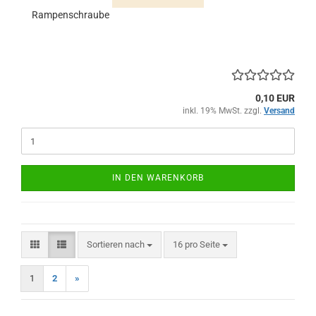
Rampenschraube
0,10 EUR
inkl. 19% MwSt. zzgl.
Versand
IN DEN WARENKORB
Sortieren nach
pro Seite
Sortieren nach
16 pro Seite
1
2
»