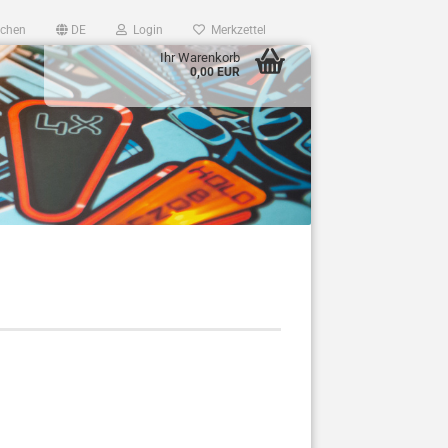
chen
DE
Login
Merkzettel
Ihr Warenkorb
0,00 EUR