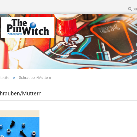
Su
»
tseite
Schrauben/Muttern
hrauben/Muttern