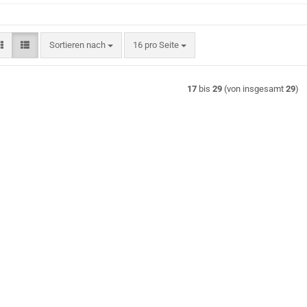
Sortieren nach
pro Seite
Sortieren nach
16 pro Seite
17
bis
29
(von insgesamt
29
)