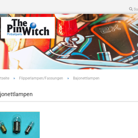
Su
»
»
tseite
Flipperlampen/Fassungen
Bajonettlampen
jonettlampen