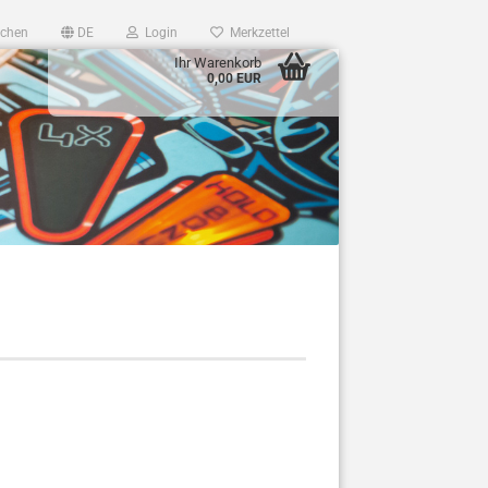
chen
DE
Login
Merkzettel
Ihr Warenkorb
0,00 EUR