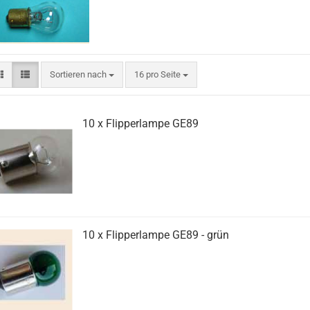
Sortieren nach
pro Seite
Sortieren nach
16 pro Seite
10 x Flipperlampe GE89
10 x Flipperlampe GE89 - grün